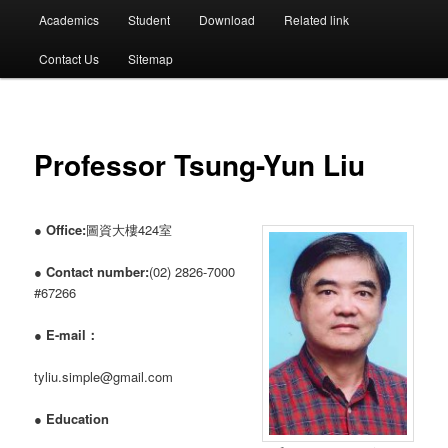
選
Academics
Student
Download
Related link
單
Contact Us
Sitemap
Professor Tsung-Yun Liu
●
Office:
圖資大樓424室
●
Contact number:
(02) 2826-7000
#67266
●
E-mail：
tyliu.simple@gmail.com
●
Education