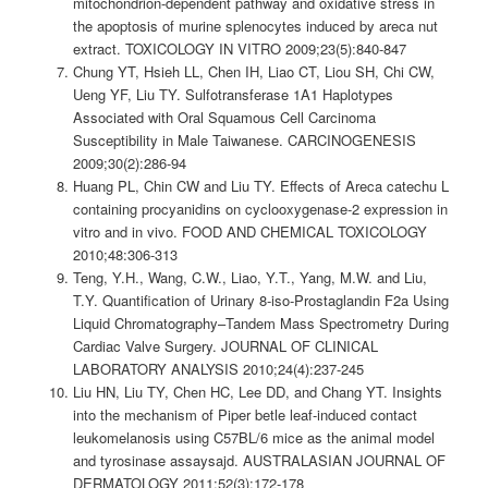
mitochondrion-dependent pathway and oxidative stress in
the apoptosis of murine splenocytes induced by areca nut
extract. TOXICOLOGY IN VITRO 2009;23(5):840-847
Chung YT, Hsieh LL, Chen IH, Liao CT, Liou SH, Chi CW,
Ueng YF, Liu TY. Sulfotransferase 1A1 Haplotypes
Associated with Oral Squamous Cell Carcinoma
Susceptibility in Male Taiwanese. CARCINOGENESIS
2009;30(2):286-94
Huang PL, Chin CW and Liu TY. Effects of Areca catechu L
containing procyanidins on cyclooxygenase-2 expression in
vitro and in vivo. FOOD AND CHEMICAL TOXICOLOGY
2010;48:306-313
Teng, Y.H., Wang, C.W., Liao, Y.T., Yang, M.W. and Liu,
T.Y. Quantification of Urinary 8-iso-Prostaglandin F2a Using
Liquid Chromatography–Tandem Mass Spectrometry During
Cardiac Valve Surgery. JOURNAL OF CLINICAL
LABORATORY ANALYSIS 2010;24(4):237-245
Liu HN, Liu TY, Chen HC, Lee DD, and Chang YT. Insights
into the mechanism of Piper betle leaf-induced contact
leukomelanosis using C57BL/6 mice as the animal model
and tyrosinase assaysajd. AUSTRALASIAN JOURNAL OF
DERMATOLOGY 2011;52(3):172-178