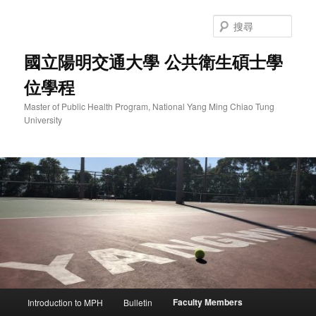
跳
至
搜
主
尋
要
國立陽明交通大學 公共衛生碩士學
內
位學程
容
Master of Public Health Program, National Yang Ming Chiao Tung
University
主
Faculty Members
Introduction to MPH
Bulletin
要