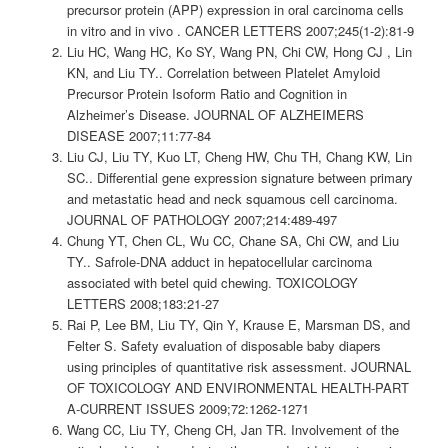
precursor protein (APP) expression in oral carcinoma cells
in vitro and in vivo . CANCER LETTERS 2007;245(1-2):81-9
Liu HC, Wang HC, Ko SY, Wang PN, Chi CW, Hong CJ , Lin
KN, and Liu TY.. Correlation between Platelet Amyloid
Precursor Protein Isoform Ratio and Cognition in
Alzheimer’s Disease. JOURNAL OF ALZHEIMERS
DISEASE 2007;11:77-84
Liu CJ, Liu TY, Kuo LT, Cheng HW, Chu TH, Chang KW, Lin
SC.. Differential gene expression signature between primary
and metastatic head and neck squamous cell carcinoma.
JOURNAL OF PATHOLOGY 2007;214:489-497
Chung YT, Chen CL, Wu CC, Chane SA, Chi CW, and Liu
TY.. Safrole-DNA adduct in hepatocellular carcinoma
associated with betel quid chewing. TOXICOLOGY
LETTERS 2008;183:21-27
Rai P, Lee BM, Liu TY, Qin Y, Krause E, Marsman DS, and
Felter S. Safety evaluation of disposable baby diapers
using principles of quantitative risk assessment. JOURNAL
OF TOXICOLOGY AND ENVIRONMENTAL HEALTH-PART
A-CURRENT ISSUES 2009;72:1262-1271
Wang CC, Liu TY, Cheng CH, Jan TR. Involvement of the