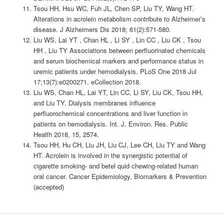
Tsou HH, Hsu WC, Fuh JL, Chen SP, Liu TY, Wang HT.
Alterations in acrolein metabolism contribute to Alzheimer’s
disease. J Alzheimers Dis 2018; 61(2):571-580.
Liu WS, Lai YT , Chan HL , Li SY , Lin CC , Liu CK , Tsou
HH , Liu TY Associations between perfluorinated chemicals
and serum biochemical markers and performance status in
uremic patients under hemodialysis. PLoS One 2018 Jul
17;13(7):e0200271. eCollection 2018.
Liu WS, Chan HL, Lai YT, Lin CC, Li SY, Liu CK, Tsou HH,
and Liu TY. Dialysis membranes influence
perfluorochemical concentrations and liver function in
patients on hemodialysis. Int. J. Environ. Res. Public
Health 2018, 15, 2574.
Tsou HH, Hu CH, Liu JH, Liu CJ, Lee CH, Liu TY and Wang
HT. Acrolein is involved in the synergistic potential of
cigarette smoking- and betel quid chewing-related human
oral cancer. Cancer Epidemiology, Biomarkers & Prevention
(accepted)