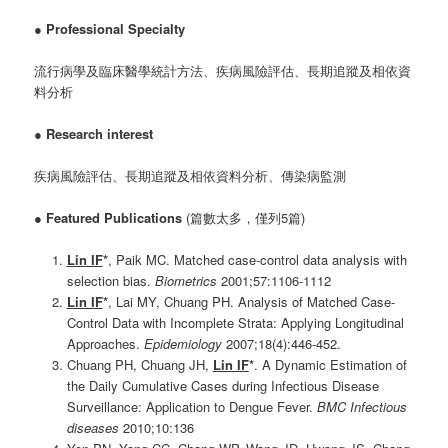
●
Professional Specialty
流行病學及臨床醫學統計方法、疾病風險評估、長期追蹤及相依資
料分析
●
Research interest
疾病風險評估、長期追蹤及相依資料分析、傳染病監測
●
Featured Publications
(篇數太多，僅列5篇)
Lin IF
*
, Paik MC. Matched case-control data analysis with
selection bias.
Biometrics
2001;57:1106-1112
Lin IF
*
, Lai MY, Chuang PH. Analysis of Matched Case-
Control Data with Incomplete Strata: Applying Longitudinal
Approaches.
Epidemiology
2007;18(4):446-452.
Chuang PH, Chuang JH,
Lin IF
*
. A Dynamic Estimation of
the Daily Cumulative Cases during Infectious Disease
Surveillance: Application to Dengue Fever.
BMC Infectious
diseases
2010;10:136