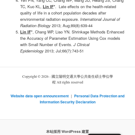
Yen PN, Yang CC, Chang WP, Wang JD, Hwang JS, Chang
TC, Kuo KL,
Lin IF
*
. Late effects on the health-related
quality of life in a cohort population decades after
environmental radiation exposure.
International Journal of
Radiation Biology
2013; Aug;89(8):639-44
Lin IF
*
, Chang WP, Liao YN. Shrinkage Methods Enhanced
the Accuracy of Parameter Estimation Using Cox models
with Small Number of Events.
J Clinical
Epidemiology
2013; Jul;66(7):743-51
Copyright © 2026 - 國立陽明交通大學公共衛生碩士學位學
程 All rights reserved
Website data open announcement
｜
Personal Data Protection and
Information Security Declaration
本站採用 WordPress 建置