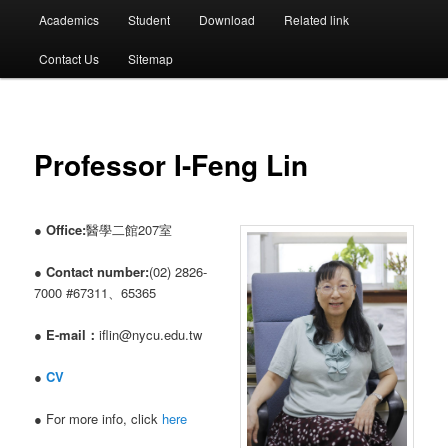
選
Academics
Student
Download
Related link
單
Contact Us
Sitemap
Professor I-Feng Lin
●
Office:
醫學二館207室
●
Contact number:
(02) 2826-
7000 #67311、65365
●
E-mail：
iflin@nycu.edu.tw
●
CV
● For more info, click
here