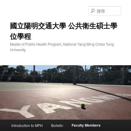
跳
至
搜
主
尋
要
國立陽明交通大學 公共衛生碩士學
內
位學程
容
Master of Public Health Program, National Yang Ming Chiao Tung
University
主
Faculty Members
Introduction to MPH
Bulletin
要