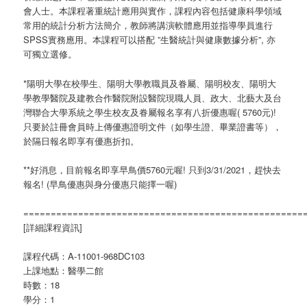
會人士。本課程著重統計應用與實作，課程內容包括健康科學領域
常用的統計分析方法簡介，教師將講演軟體應用並指導學員進行
SPSS實務應用。本課程可以搭配 ”生醫統計與健康數據分析”, 亦
可獨立選修。
*陽明大學在校學生、陽明大學教職員及眷屬、陽明校友、陽明大
學教學醫院及建教合作醫院附設醫院現職人員、政大、北藝大及台
灣聯合大學系統之學生校友及眷屬報名享有八折優惠喔( 5760元)!
只要於註冊會員時上傳優惠證明文件（如學生證、畢業證書等），
於隔日報名即享有優惠折扣。
**好消息，目前報名即享早鳥價5760元喔! 只到3/31/2021，趕快去
報名! (早鳥優惠與身分優惠只能擇一喔)
===================================================
[詳細課程資訊]
課程代碼：A-11001-968DC103
上課地點：醫學二館
時數：18
學分：1