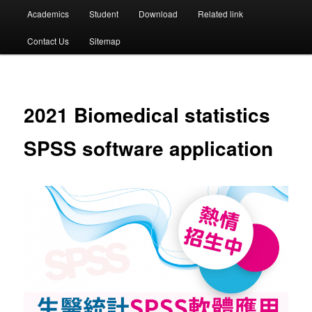
選
Academics
Student
Download
Related link
單
Contact Us
Sitemap
2021 Biomedical statistics
SPSS software application