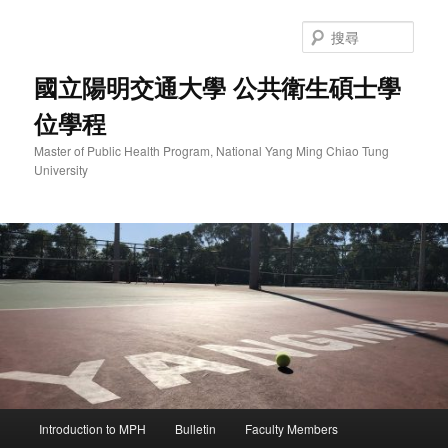
跳
至
搜
主
尋
要
國立陽明交通大學 公共衛生碩士學
內
位學程
容
Master of Public Health Program, National Yang Ming Chiao Tung
University
主
Introduction to MPH
Bulletin
Faculty Members
要