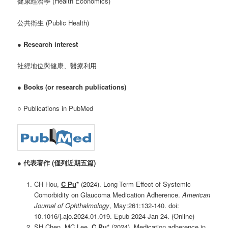
健康經濟學 (Health Economics)
公共衛生 (Public Health)
●
Research interest
社經地位與健康、醫療利用
●
Books (or research publications)
○ Publications in PubMed
●
代表著作 (僅列近期五篇)
CH Hou,
C Pu
*
(2024). Long-Term Effect of Systemic
Comorbidity on Glaucoma Medication Adherence.
American
Journal of Ophthalmology
, May:261:132-140. doi:
10.1016/j.ajo.2024.01.019. Epub 2024 Jan 24. (Online)
SH Chen, MC Lee,
C Pu
*
(2024). Medication adherence in