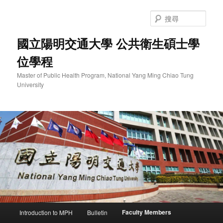
跳
至
搜
主
尋
要
國立陽明交通大學 公共衛生碩士學
內
位學程
容
Master of Public Health Program, National Yang Ming Chiao Tung
University
主
Faculty Members
Introduction to MPH
Bulletin
要