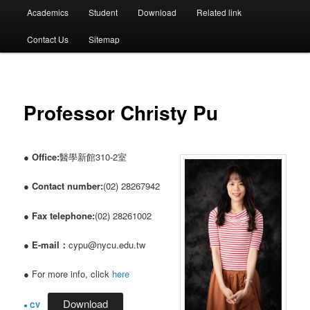
選
Academics
Student
Download
Related link
單
Contact Us
Sitemap
Professor Christy Pu
●
Office:
醫學新館310-2室
●
Contact number:
(02) 28267942
●
Fax telephone:
(02) 28261002
●
E-mail：
cypu@nycu.edu.tw
● For more info, click
here
Download
●
CV