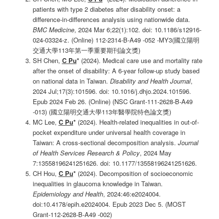
patients with type 2 diabetes after disability onset: a
difference-in-differences analysis using nationwide data.
BMC Medicine
, 2024 Mar 6;22(1):102. doi: 10.1186/s12916-
024-03324-z. (Online) 112-2314-B-A49 -052 -MY3(國立陽明
交通大學113年第一季重要期刊論文獎)
SH Chen,
C Pu
*
(2024). Medical care use and mortality rate
after the onset of disability: A 6-year follow-up study based
on national data in Taiwan.
Disability and Health Journal
,
2024 Jul;17(3):101596. doi: 10.1016/j.dhjo.2024.101596.
Epub 2024 Feb 26. (Online) (NSC Grant-111-2628-B-A49
-013) (國立陽明交通大學113年醫學院特色論文獎)
MC Lee,
C Pu
*
(2024). Health-related inequalities in out-of-
pocket expenditure under universal health coverage in
Taiwan: A cross-sectional decomposition analysis.
Journal
of Health Services Research & Policy
, 2024 May
7:13558196241251626. doi: 10.1177/13558196241251626.
CH Hou,
C Pu
*
(2024). Decomposition of socioeconomic
inequalities in glaucoma knowledge in Taiwan.
Epidemiology and Health
, 2024:46:e2024004.
doi:10.4178/epih.e2024004. Epub 2023 Dec 5. (MOST
Grant-112-2628-B-A49 -002)