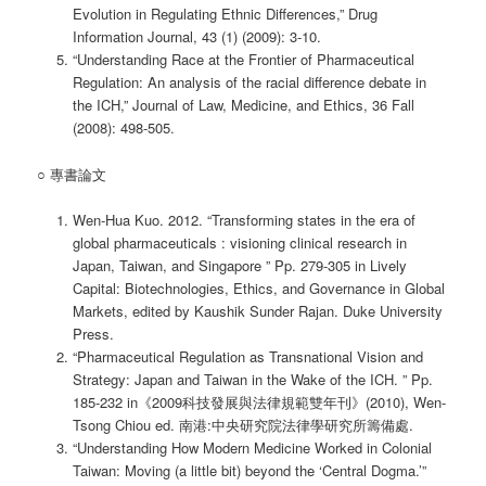
Evolution in Regulating Ethnic Differences,” Drug
Information Journal, 43 (1) (2009): 3-10.
“Understanding Race at the Frontier of Pharmaceutical
Regulation: An analysis of the racial difference debate in
the ICH,” Journal of Law, Medicine, and Ethics, 36 Fall
(2008): 498-505.
○ 專書論文
Wen-Hua Kuo. 2012. “Transforming states in the era of
global pharmaceuticals : visioning clinical research in
Japan, Taiwan, and Singapore ” Pp. 279-305 in Lively
Capital: Biotechnologies, Ethics, and Governance in Global
Markets, edited by Kaushik Sunder Rajan. Duke University
Press.
“Pharmaceutical Regulation as Transnational Vision and
Strategy: Japan and Taiwan in the Wake of the ICH. ” Pp.
185-232 in《2009科技發展與法律規範雙年刊》(2010), Wen-
Tsong Chiou ed. 南港:中央研究院法律學研究所籌備處.
“Understanding How Modern Medicine Worked in Colonial
Taiwan: Moving (a little bit) beyond the ‘Central Dogma.’”