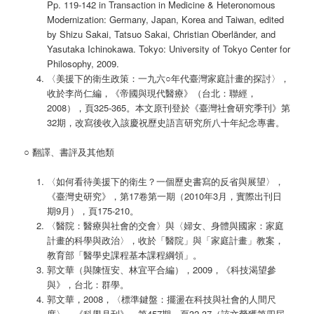
Pp. 119-142 in Transaction in Medicine & Heteronomous
Modernization: Germany, Japan, Korea and Taiwan, edited
by Shizu Sakai, Tatsuo Sakai, Christian Oberländer, and
Yasutaka Ichinokawa. Tokyo: University of Tokyo Center for
Philosophy, 2009.
〈美援下的衛生政策：一九六○年代臺灣家庭計畫的探討〉，
收於李尚仁編，《帝國與現代醫療》（台北：聯經，
2008），頁325-365。本文原刊登於《臺灣社會研究季刊》第
32期，改寫後收入該慶祝歷史語言研究所八十年紀念專書。
○ 翻譯、書評及其他類
〈如何看待美援下的衛生？一個歷史書寫的反省與展望〉，
《臺灣史研究》，第17卷第一期（2010年3月，實際出刊日
期9月），頁175-210。
〈醫院：醫療與社會的交會〉與〈婦女、身體與國家：家庭
計畫的科學與政治〉，收於「醫院」與「家庭計畫」教案，
教育部「醫學史課程基本課程綱領」。
郭文華（與陳恆安、林宜平合編），2009，《科技渴望參
與》，台北：群學。
郭文華，2008，〈標準鍵盤：擺盪在科技與社會的人間尺
度〉，《科學月刊》，第457期，頁32-37（該文榮獲第四屆