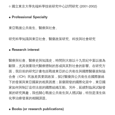
○ 國立東京大學先端科學技術研究中心訪問研究 (2001-2002)
●
Professional Specialty
東亞戰後公共衛生、醫療與社會、
研究科學知識與東亞社會、醫藥政策研究、科技與社會研究
●
Research interest
醫療與社會、醫療史與知識史，時間則大致以十九世紀中葉以後為
斷限，尤其側重現代醫療體制的形成與其對社會的影響。在研究方
面，我目前的研究計畫包括戰後東亞的公共衛生與國際醫藥規制協
合會（ICH）民族差異要因政策，探討醫藥與公共衛生在國際脈絡
下的發展與東亞國家的相異因應；新藥開發的國際化當中，東亞國
家如何與制訂這些法規的國際組織互動。另外，延續對臨床試驗發
展的研究興趣，我也關心戰後公共衛生與人體試驗，特別是漢生病
化學治療發展的相關課題。
●
Books (or research publications)