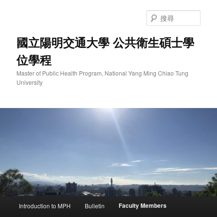
跳
至
搜
主
尋
要
國立陽明交通大學 公共衛生碩士學
內
位學程
容
Master of Public Health Program, National Yang Ming Chiao Tung
University
主
Faculty Members
Introduction to MPH
Bulletin
要