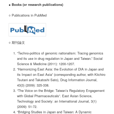
●
Books (or research publications)
○ Publications in PubMed
○ 期刊論文
“Techno-politics of genomic nationalism: Tracing genomics
and its use in drug regulation in Japan and Taiwan.” Social
Science & Medicine (2011): 1200-1207.
“Harmonizing East Asia: the Evolution of DIA in Japan and
its Impact on East Asia” (corresponding author, with Kiichiro
Tsutani and Takatoshi Sato), Drug Information Journal,
43(3) (2009): 325-338.
“The Voice on the Bridge: Taiwan’s Regulatory Engagement
with Global Pharmaceuticals”. East Asian Science,
Technology and Society: an International Journal, 3(1)
(2009): 51-72.
“Bridging Studies in Japan and Taiwan: A Dynamic