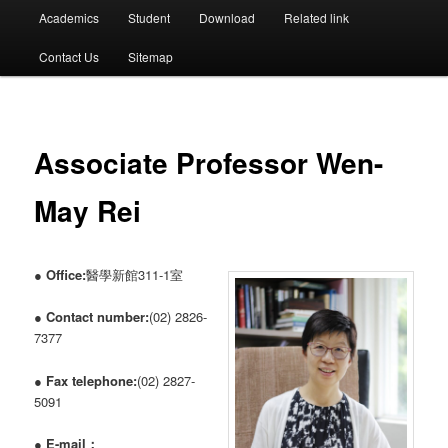
選
Academics
Student
Download
Related link
單
Contact Us
Sitemap
Associate Professor Wen-
May Rei
●
Office:
醫學新館311-1室
●
Contact number:
(02) 2826-
7377
●
Fax telephone:
(02) 2827-
5091
●
E-mail：