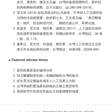
友月、潘美玲、陳宗文主編，台灣的後基因體時代：新科技
的典範轉移與挑戰，交大出版社，pp.280-298 (2019)。
雷文玫 (2018) 從臥房政治到公共政策：不孕與人工生殖技術
治理的法規範變遷，收於劉士永、王文基主編，「東亞醫療
史：殖民、性別與現代性」，聯經出版公司，即將出版。
吳嘉苓、雷文玫、鄧宗業、謝新誼 (2017)，人工協助生殖科
技的資料登錄與健康監測：跨國比較研究，台灣衛誌，36 卷
1 期，頁 1-15。
虞希正、雷文玫、邱淑媞、鄧宗業，台灣人工生殖法立法前
後五年生殖結果的比較，台灣衛誌，40卷5期，頁556-569.
●
Featured advisee thesis
器官勸募政策的倫理分析
預立醫囑制度初探—美國經驗對台灣的啟示
從生育決定權論未成年人人工流產之法制
台灣孕婦對愛滋產前篩檢自主權之實證研究
基因研究中的原住民族自主與集體權利保護