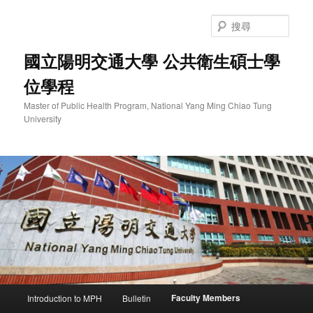
跳
至
搜
主
尋
要
國立陽明交通大學 公共衛生碩士學
內
位學程
容
Master of Public Health Program, National Yang Ming Chiao Tung
University
主
Faculty Members
Introduction to MPH
Bulletin
要