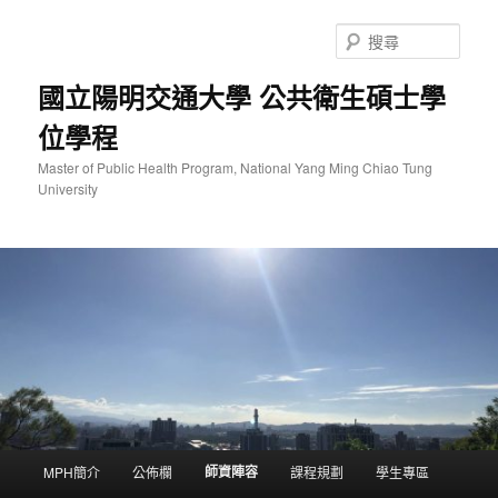
跳
至
搜
主
尋
要
國立陽明交通大學 公共衛生碩士學
內
位學程
容
Master of Public Health Program, National Yang Ming Chiao Tung
University
主
師資陣容
MPH簡介
公佈欄
課程規劃
學生專區
要