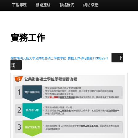
選
下載專區
相關連結
聯絡我們
網站導覽
單
實務工作
下
國立陽明交通大學公共衛生碩士學位學程_實務工作執行要點1130829-1
載