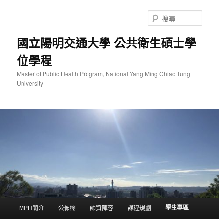
跳
至
搜
主
尋
要
國立陽明交通大學 公共衛生碩士學
內
位學程
容
Master of Public Health Program, National Yang Ming Chiao Tung
University
主
學生專區
MPH簡介
公佈欄
師資陣容
課程規劃
要