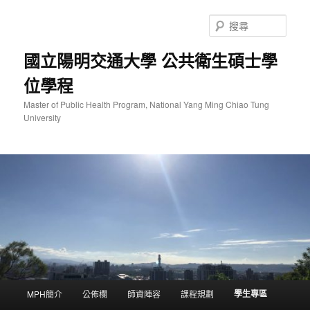
跳
至
搜
主
尋
要
國立陽明交通大學 公共衛生碩士學
內
位學程
容
Master of Public Health Program, National Yang Ming Chiao Tung
University
主
學生專區
MPH簡介
公佈欄
師資陣容
課程規劃
要