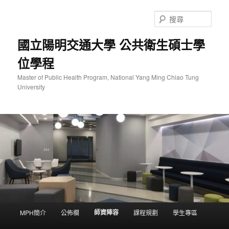
跳
至
搜
主
尋
要
國立陽明交通大學 公共衛生碩士學
內
位學程
容
Master of Public Health Program, National Yang Ming Chiao Tung
University
主
師資陣容
MPH簡介
公佈欄
課程規劃
學生專區
要