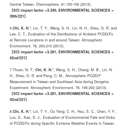
Central Taiwan. Chemosphere, 91 150-156 (2013).
【
SCI impact factor =3.340, ENVIRONMENTAL SCIENCES =
39th/221
】
6.
Chi, K. H.*
, Lin, T. Y., Wang, S. H., Lin, N. H., Sheu, G. R. and
Lee, C. T., Evaluation of the Distributions of Ambient PCDD/Fs
at Remote Locations in and around Taiwan. Atmospheric
Environment, 78, 203-210 (2013).
【
SCI impact factor =3.281, ENVIRONMENTAL SCIENCES =
42nd/221
】
7.Thuan, N. T.,
Chi, K. H.*
, Wang, S. H., Chang, M. B., Lin, N.
H., Sheu, G. R. and Peng, C. M., Atmospheric PCDD/F
Measurement in Taiwan and Southeast Asia during Dongsha
Experiment. Atmospheric Environment, 78, 195-202 (2013).
【
SCI impact factor =3.281, ENVIRONMENTAL SCIENCES =
42nd/221
】
8.
Chi, K. H.*
, Lin, T. Y., Ou Yang, C. H., Hsu, S. C., Chen, Y. F.,
Luo, S., Kao, S. J., Evaluation of Environmental Fate and Sinks
of PCDD/Fs during Specific Extreme Weather Events in Taiwan.