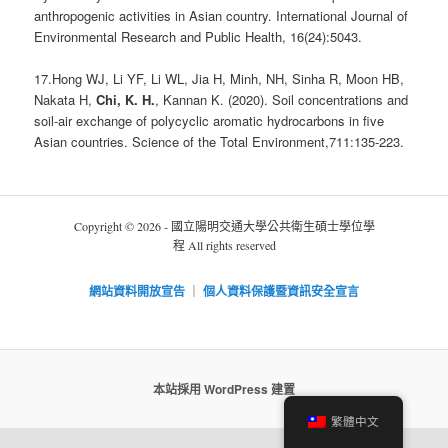
anthropogenic activities in Asian country. International Journal of
Environmental Research and Public Health, 16(24):5043.
17.Hong WJ, Li YF, Li WL, Jia H, Minh, NH, Sinha R, Moon HB,
Nakata H,
Chi, K. H.
, Kannan K. (2020). Soil concentrations and
soil-air exchange of polycyclic aromatic hydrocarbons in five
Asian countries. Science of the Total Environment,711:135-223.
Copyright © 2026 - 國立陽明交通大學公共衛生碩士學位學
程 All rights reserved
網站資料開放宣告
｜
個人資料保護暨資訊安全宣言
本站採用 WordPress 建置
繁體中文