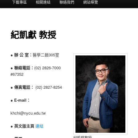
選
下載專區
相關連結
聯絡我們
網站導覽
單
紀凱獻 教授
●
辦 公 室：
醫學二館305室
●
聯絡電話：
(02) 2826-7000
#67352
●
傳真電話：
(02) 2827-8254
●
E-mail：
khchi@nycu.edu.tw
●
英文版主頁
連結
紀凱獻教授