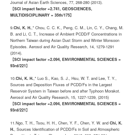
Journal of Asian Earth Sciences, 77, 268-280 (2013).
【
SCI impact factor =2.741, GEOSCIENCES,
MULTIDISCIPLINARY = 35th/175
】
9.
Chi, K. H.
,* Chou, C. C. K., Peng, C. M., Lin, C. Y., Chang, M.
B. and Li, C. T., Increase of Ambient PCDD/F Concentrations in
Northern Taiwan during Asian Dust Storm and Winter Monsoon
Episodes. Aerosol and Air Quality Research, 14, 1279-1291
(2014).
【
SCI impact factor =2.094, ENVIRONMENTAL SCIENCES =
93rd/221
】
10.
Chi, K. H.
,* Luo S., Kao, S. J., Hsu, W. T. and Lee, T. Y.,
Sources and Deposition Fluxes of PCDD/Fs in the Largest
Reservoir System in Taiwan before and after Typhoon Morakot.
Aerosol and Air Quality Research, 15, 1227-1239, (2015)
【
SCI impact factor =2.094, ENVIRONMENTAL SCIENCES =
93rd/221
】
11.Ngo, T. H., Tsou, H. H., Chen, Y. F., Chen, Y. W. and
Chi, K.
H.
, Sources Identification of PCDD/Fs in Soil and Atmospheric