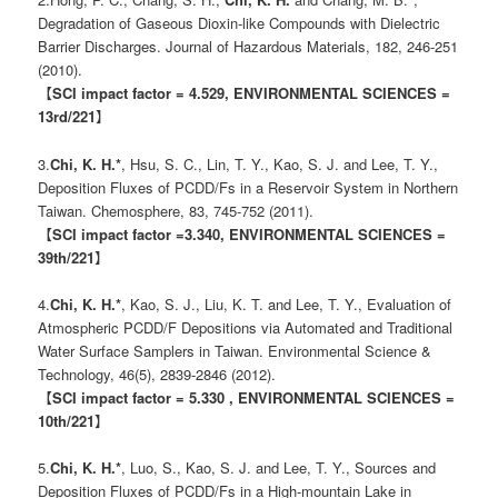
Degradation of Gaseous Dioxin-like Compounds with Dielectric
Barrier Discharges. Journal of Hazardous Materials, 182, 246-251
(2010).
【
SCI impact factor = 4.529, ENVIRONMENTAL SCIENCES =
13rd/221
】
3.
Chi, K. H.*
, Hsu, S. C., Lin, T. Y., Kao, S. J. and Lee, T. Y.,
Deposition Fluxes of PCDD/Fs in a Reservoir System in Northern
Taiwan. Chemosphere, 83, 745-752 (2011).
【
SCI impact factor =3.340, ENVIRONMENTAL SCIENCES =
39th/221
】
4.
Chi, K. H.*
, Kao, S. J., Liu, K. T. and Lee, T. Y., Evaluation of
Atmospheric PCDD/F Depositions via Automated and Traditional
Water Surface Samplers in Taiwan. Environmental Science &
Technology, 46(5), 2839-2846 (2012).
【
SCI impact factor = 5.330 , ENVIRONMENTAL SCIENCES =
10th/221
】
5.
Chi, K. H.*
, Luo, S., Kao, S. J. and Lee, T. Y., Sources and
Deposition Fluxes of PCDD/Fs in a High-mountain Lake in