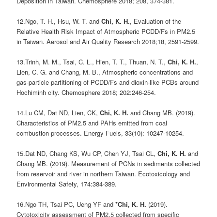
Deposition in Taiwan. Chemosphere 2018; 208, 374-381.
12.Ngo, T. H., Hsu, W. T. and
Chi, K. H.
, Evaluation of the
Relative Health Risk Impact of Atmospheric PCDD/Fs in PM2.5
in Taiwan. Aerosol and Air Quality Research 2018;18, 2591-2599.
13.Trinh, M. M., Tsai, C. L., Hien, T. T., Thuan, N. T.,
Chi, K. H.
,
Lien, C. G. and Chang, M. B., Atmospheric concentrations and
gas-particle partitioning of PCDD/Fs and dioxin-like PCBs around
Hochiminh city. Chemosphere 2018; 202:246-254.
14.Lu CM, Dat ND, Lien, CK,
Chi, K. H.
and Chang MB. (2019).
Characteristics of PM2.5 and PAHs emitted from coal
combustion processes. Energy Fuels, 33(10): 10247-10254.
15.Dat ND, Chang KS, Wu CP, Chen YJ, Tsai CL,
Chi, K. H.
and
Chang MB. (2019). Measurement of PCNs in sediments collected
from reservoir and river in northern Taiwan. Ecotoxicology and
Environmental Safety, 174:384-389.
16.Ngo TH, Tsai PC, Ueng YF and
*Chi, K. H.
(2019).
Cytotoxicity assessment of PM2.5 collected from specific