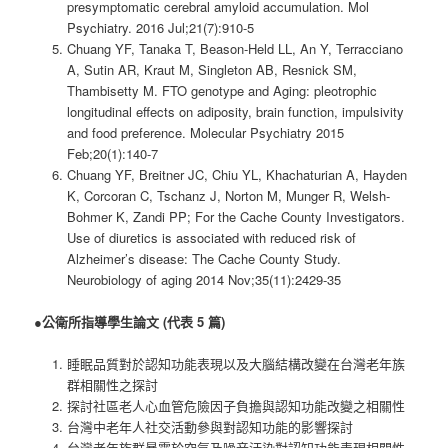
presymptomatic cerebral amyloid accumulation. Mol
Psychiatry. 2016 Jul;21(7):910-5
Chuang YF, Tanaka T, Beason-Held LL, An Y, Terracciano
A, Sutin AR, Kraut M, Singleton AB, Resnick SM,
Thambisetty M. FTO genotype and Aging: pleotrophic
longitudinal effects on adiposity, brain function, impulsivity
and food preference. Molecular Psychiatry 2015
Feb;20(1):140-7
Chuang YF, Breitner JC, Chiu YL, Khachaturian A, Hayden
K, Corcoran C, Tschanz J, Norton M, Munger R, Welsh-
Bohmer K, Zandi PP; For the Cache County Investigators.
Use of diuretics is associated with reduced risk of
Alzheimer’s disease: The Cache County Study.
Neurobiology of aging 2014 Nov;35(11):2429-35
●
公衛所指導學生論文 (代表 5 篇)
睡眠品質對於認知功能表現以及大腦結構改變在台灣老年族
群相關性之探討
探討社區老人心血管危險因子負擔與認知功能改變之相關性
台灣中老年人社交活動參與對認知功能的影響探討
台灣老年族群暴露於空氣及噪音汙染對認知功能表現相關性