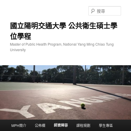
跳
至
搜
主
尋
要
國立陽明交通大學 公共衛生碩士學
內
位學程
容
Master of Public Health Program, National Yang Ming Chiao Tung
University
主
師資陣容
MPH簡介
公佈欄
課程規劃
學生專區
要