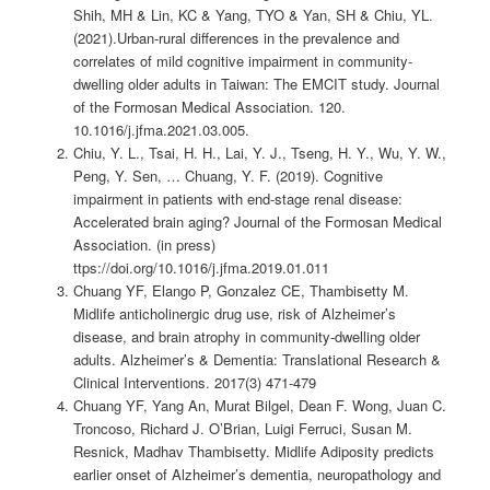
Shih, MH & Lin, KC & Yang, TYO & Yan, SH & Chiu, YL.
(2021).Urban-rural differences in the prevalence and
correlates of mild cognitive impairment in community-
dwelling older adults in Taiwan: The EMCIT study. Journal
of the Formosan Medical Association. 120.
10.1016/j.jfma.2021.03.005.
Chiu, Y. L., Tsai, H. H., Lai, Y. J., Tseng, H. Y., Wu, Y. W.,
Peng, Y. Sen, … Chuang, Y. F. (2019). Cognitive
impairment in patients with end-stage renal disease:
Accelerated brain aging? Journal of the Formosan Medical
Association. (in press)
ttps://doi.org/10.1016/j.jfma.2019.01.011
Chuang YF, Elango P, Gonzalez CE, Thambisetty M.
Midlife anticholinergic drug use, risk of Alzheimer’s
disease, and brain atrophy in community-dwelling older
adults. Alzheimer’s & Dementia: Translational Research &
Clinical Interventions. 2017(3) 471-479
Chuang YF, Yang An, Murat Bilgel, Dean F. Wong, Juan C.
Troncoso, Richard J. O’Brian, Luigi Ferruci, Susan M.
Resnick, Madhav Thambisetty. Midlife Adiposity predicts
earlier onset of Alzheimer’s dementia, neuropathology and