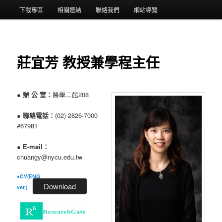
選
下載專區
相關連結
聯絡我們
網站導覽
單
莊宜芳 教授兼學程主任
●
辦 公 室：
醫學二館208
●
聯絡電話：
(02) 2826-7000
#67981
●
E-mail：
chuangy@nycu.edu.tw
●CV(ENG
Download
ver.)