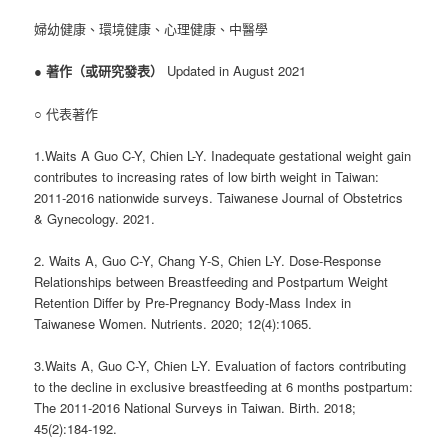
婦幼健康、環境健康、心理健康、中醫學
●
著作（或研究發表）
Updated in August 2021
○ 代表著作
1.Waits A Guo C-Y, Chien L-Y. Inadequate gestational weight gain
contributes to increasing rates of low birth weight in Taiwan:
2011-2016 nationwide surveys. Taiwanese Journal of Obstetrics
& Gynecology. 2021.
2. Waits A, Guo C-Y, Chang Y-S, Chien L-Y. Dose-Response
Relationships between Breastfeeding and Postpartum Weight
Retention Differ by Pre-Pregnancy Body-Mass Index in
Taiwanese Women. Nutrients. 2020; 12(4):1065.
3.Waits A, Guo C-Y, Chien L-Y. Evaluation of factors contributing
to the decline in exclusive breastfeeding at 6 months postpartum:
The 2011‐2016 National Surveys in Taiwan. Birth. 2018;
45(2):184-192.