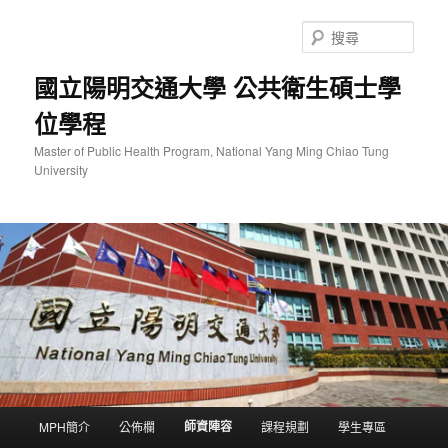
跳
至
搜
主
尋
要
國立陽明交通大學 公共衛生碩士學
內
位學程
容
Master of Public Health Program, National Yang Ming Chiao Tung
University
主
師資陣容
MPH簡介
公佈欄
課程規劃
學生專區
要