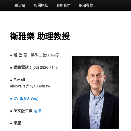
選
下載專區
相關連結
聯絡我們
網站導覽
單
衛雅樂 助理教授
●
辦 公 室：
醫學二館301-2室
●
聯絡電話：
(02) 2826-7146
●
E-mail：
alexwaits@nycu.edu.tw
●
CV (ENG Ver.)
●
英文版主頁
連結
●
學歷