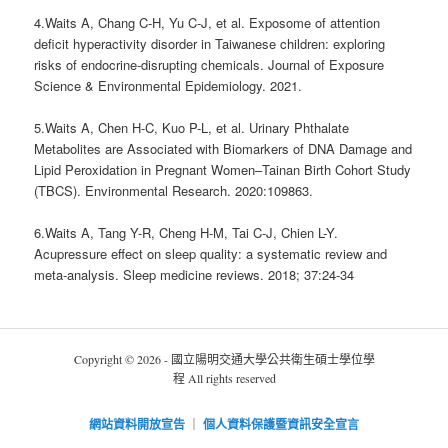
4.Waits A, Chang C-H, Yu C-J, et al. Exposome of attention
deficit hyperactivity disorder in Taiwanese children: exploring
risks of endocrine-disrupting chemicals. Journal of Exposure
Science & Environmental Epidemiology. 2021.
5.Waits A, Chen H-C, Kuo P-L, et al. Urinary Phthalate
Metabolites are Associated with Biomarkers of DNA Damage and
Lipid Peroxidation in Pregnant Women–Tainan Birth Cohort Study
(TBCS). Environmental Research. 2020:109863.
6.Waits A, Tang Y-R, Cheng H-M, Tai C-J, Chien L-Y.
Acupressure effect on sleep quality: a systematic review and
meta-analysis. Sleep medicine reviews. 2018; 37:24-34
Copyright © 2026 - 國立陽明交通大學公共衛生碩士學位學
程 All rights reserved
網站資料開放宣告
｜
個人資料保護暨資訊安全宣言