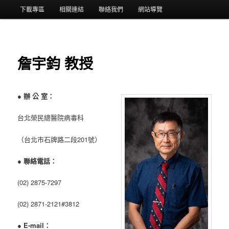
選
下載專區
相關連結
聯絡我們
網站導覽
單
詹宇鈞 教授
●
辦 公 室：
台北榮民總醫院病毒科
（台北市石牌路二段201號）
●
聯絡電話：
(02) 2875-7297
(02) 2871-2121#3812
●
E-mail：