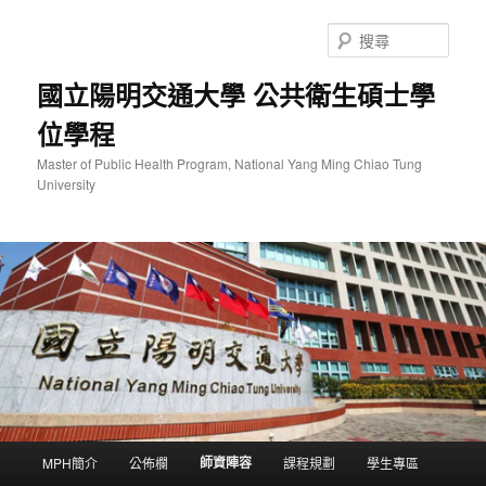
跳
至
搜
主
尋
要
國立陽明交通大學 公共衛生碩士學
內
位學程
容
Master of Public Health Program, National Yang Ming Chiao Tung
University
主
師資陣容
MPH簡介
公佈欄
課程規劃
學生專區
要