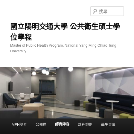
跳
至
搜
主
尋
要
國立陽明交通大學 公共衛生碩士學
內
位學程
容
Master of Public Health Program, National Yang Ming Chiao Tung
University
主
師資陣容
MPH簡介
公佈欄
課程規劃
學生專區
要