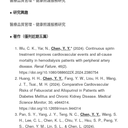
醫療品質管理、健康照護服務研究
●
研究興趣
醫療品質管理、健康照護服務研究
●
著作（僅列近期五篇）
Wu, C. K., Yar, N.,
Chen, Y. Y.
*
(2024). Continuous spirin
treatment improves cardiovascular events and all-cause
mortality in hemodialysis patients with peripheral artery
disease.
Renal Failure
, 46(2).
https://doi.org/10.1080/0886022X.2024.2380754
Huang, H. H.,
Chen, Y. Y.
, Fang, Y. W., Liou, H. H., Wang,
J. T., Tsai., M. H. (2024). Comparative Cardiovascular
Risks of Febuxostat and Allopurinol in Patients with
Diabetes Mellitus and Chronic Kidney Disease.
Medical
Science Monitor
, 30, e944314.
https://doi.org/10.12659/msm.944314
Pan, S. Y., Yang, J. Y., Teng, N. C.,
Chen, Y. Y.
, Wang, S.
H., Lee, C. L., Chen, K. L., Chiu, Y. L., Hsu, S. P., Peng, Y.
S., Chen, Y. M., Lin, S. L., & Chen, L. (2024).