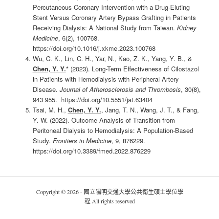
Percutaneous Coronary Intervention with a Drug-Eluting
Stent Versus Coronary Artery Bypass Grafting in Patients
Receiving Dialysis: A National Study from Taiwan.
Kidney
Medicine
, 6(2), 100768.
https://doi.org/10.1016/j.xkme.2023.100768
Wu, C. K., Lin, C. H., Yar, N., Kao, Z. K., Yang, Y. B., &
Chen, Y. Y.
*
(2023). Long-Term Effectiveness of Cilostazol
in Patients with Hemodialysis with Peripheral Artery
Disease.
Journal of Atherosclerosis and Thrombosis
, 30(8),
943 955. https://doi.org/10.5551/jat.63404
Tsai, M. H.,
Chen, Y. Y.
, Jang, T. N., Wang, J. T., & Fang,
Y. W. (2022). Outcome Analysis of Transition from
Peritoneal Dialysis to Hemodialysis: A Population-Based
Study.
Frontiers in Medicine
, 9, 876229.
https://doi.org/10.3389/fmed.2022.876229
Copyright © 2026 - 國立陽明交通大學公共衛生碩士學位學
程 All rights reserved