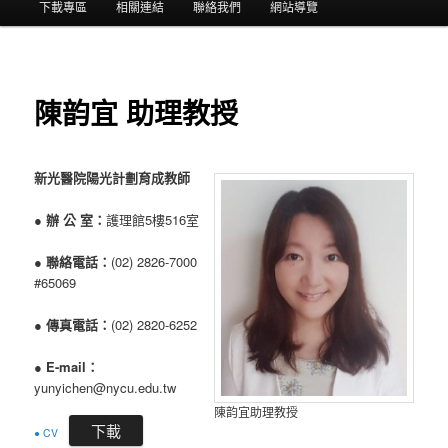
選
下載專區
相關連結
聯絡我們
網站導覽
單
陳韵宜 助理教授
新光醫院陽光計劃育成教師
●
辦 公 室：
護理館5樓516室
●
聯絡電話：
(02) 2826-7000
#65069
●
傳真電話：
(02) 2820-6252
●
E-mail：
yunyichen@nycu.edu.tw
陳韵宜助理教授
下載
● CV