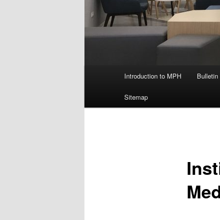
主
Introduction to MPH
Bulletin
要
選
Sitemap
單
Inst
Med