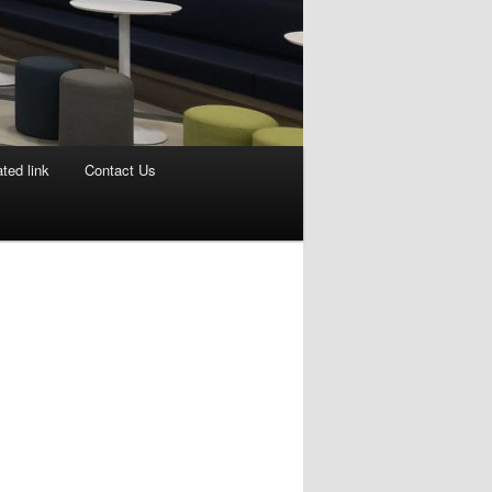
ted link
Contact Us