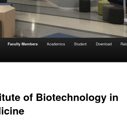
Faculty Members
Academics
Student
Download
Rela
itute of Biotechnology in
icine