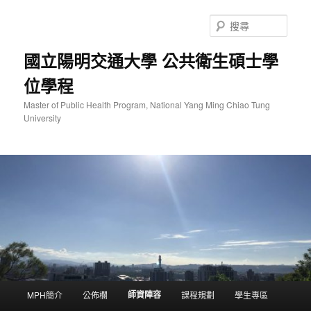
跳
至
搜
主
尋
要
國立陽明交通大學 公共衛生碩士學
內
位學程
容
Master of Public Health Program, National Yang Ming Chiao Tung
University
主
師資陣容
MPH簡介
公佈欄
課程規劃
學生專區
要